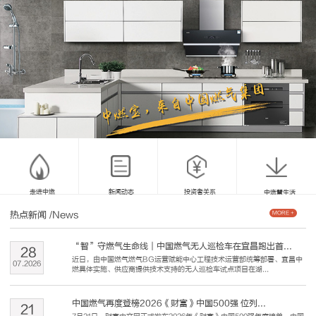
走进中燃
新闻动态
投资者关系
中燃慧生活
热点新闻
/News
MORE +
“智”守燃气生命线｜中国燃气无人巡检车在宜昌跑出首...
28
近日，由中国燃气燃气BG运营赋能中心工程技术运营部统筹部署、宜昌中
07
.
2026
燃具体实施、供应商提供技术支持的无人巡检车试点项目在湖...
中国燃气再度登榜2026《财富》中国500强 位列...
21