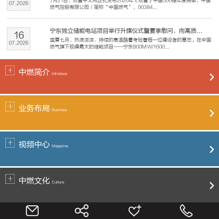
7月21日，财富中文网正式发布2026年《财富》中国500强年度榜单，中国
07
.
2026
燃气控股有限公司（简称“中国燃气”，00384...
宁东独立储能电站项目举行升旗仪式暨夏季慰问，向高质...
16
盛夏七月，热浪滚滚，持续的高温酷暑考验着每一位建设者的意志。在中国
07
.
2026
燃气旗下规模最大的储能项目——宁东800MW/1600...
中燃简介
Introduce
业务布局
Business
视频中心
Magazine
中燃文化
Culture