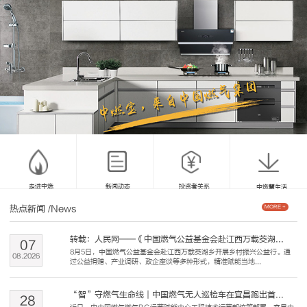
走进中燃
新闻动态
投资者关系
中燃慧生活
热点新闻
/News
MORE +
转载：人民网——《中国燃气公益基金会赴江西万载茭湖...
07
8月5日，中国燃气公益基金会赴江西万载茭湖乡开展乡村振兴公益行。通
08
.
2026
过公益捐赠、产业调研、政企座谈等多种形式，精准赋能当地...
“智”守燃气生命线｜中国燃气无人巡检车在宜昌跑出首...
28