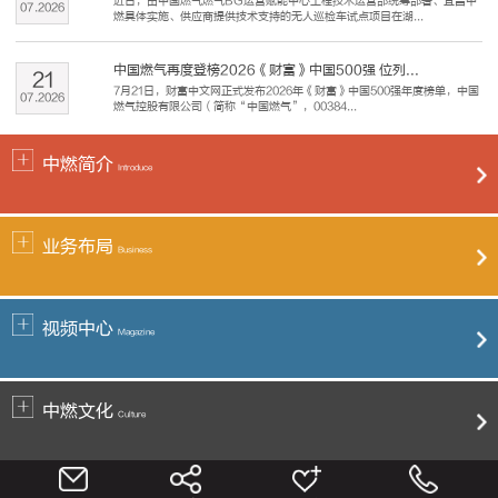
近日，由中国燃气燃气BG运营赋能中心工程技术运营部统筹部署、宜昌中
07
.
2026
燃具体实施、供应商提供技术支持的无人巡检车试点项目在湖...
中国燃气再度登榜2026《财富》中国500强 位列...
21
7月21日，财富中文网正式发布2026年《财富》中国500强年度榜单，中国
07
.
2026
燃气控股有限公司（简称“中国燃气”，00384...
中燃简介
Introduce
业务布局
Business
视频中心
Magazine
中燃文化
Culture