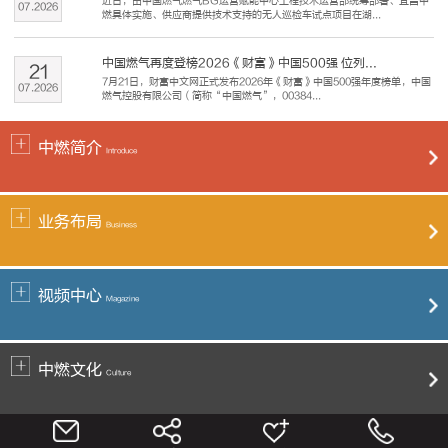
近日，由中国燃气燃气BG运营赋能中心工程技术运营部统筹部署、宜昌中
07
.
2026
燃具体实施、供应商提供技术支持的无人巡检车试点项目在湖...
中国燃气再度登榜2026《财富》中国500强 位列...
21
7月21日，财富中文网正式发布2026年《财富》中国500强年度榜单，中国
07
.
2026
燃气控股有限公司（简称“中国燃气”，00384...
中燃简介
Introduce
业务布局
Business
视频中心
Magazine
中燃文化
Culture