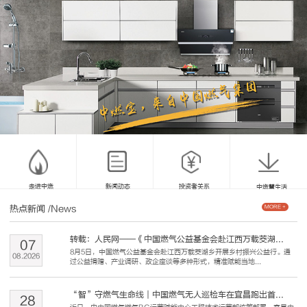
走进中燃
新闻动态
投资者关系
中燃慧生活
热点新闻
/News
MORE +
转载：人民网——《中国燃气公益基金会赴江西万载茭湖...
07
8月5日，中国燃气公益基金会赴江西万载茭湖乡开展乡村振兴公益行。通
08
.
2026
过公益捐赠、产业调研、政企座谈等多种形式，精准赋能当地...
“智”守燃气生命线｜中国燃气无人巡检车在宜昌跑出首...
28