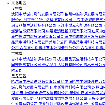
东北地区
辽宁省
沈阳中燃城市燃气发展有限公司
锦州中燃能源发展有限
限公司
丹东壹品慧生活科技有限公司
丹东中燃城市燃气
洲壹品慧生活科技有限公司
大连中燃嘉和能源有限公司
燃清洁能源有限公司
中晨宏远建设工程有限公司
庄河中
原中燃城市燃气发展有限公司
新宾中燃城市燃气发展有
品慧生活科技有限公司盖州分公司
壹品慧生活科技有限
公司
壹品慧生活科技有限公司清原分公司
壹品慧生活科
吉林省
吉林中燃清洁能源有限公司
抚松壹品慧生活科技有限公
国德燃气有限公司
壹品慧生活科技有限公司吉林省分公
限公司
黑龙江省
哈尔滨中庆清洁能源有限公司
哈尔滨哈东中燃能源热力
城市燃气发展有限公司
佳木斯壹品科技有限公司
双鸭山
司
伊春中燃城市燃气发展有限公司
肇源中燃城市燃气发
发展有限公司
勃利中燃城市燃气发展有限公司
大兴安岭
气发展有限公司
黑龙江红兴隆农垦中燃城市燃气发展有