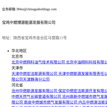
业务邮箱:384sz@chinagasholdings.com
宝鸡中燃博源能源发展有限公司
地址：陕西省宝鸡市金台区马营路15号
华北地区
北京市
北京中燃翔科油气技术有限公司
北京中油翔科科技有限
天津市
天津中燃宏洁能源有限公司
天津中燃能源发展有限责任
限公司天津静海分公司
河北省
沧州中燃能源发展有限公司
保定中燃宏洁能源开发有限
中燃天然气长输管道有限公司
沧州高新中燃城市燃气发
限公司
南皮中燃城市燃气发展有限公司
内丘中燃清洁能