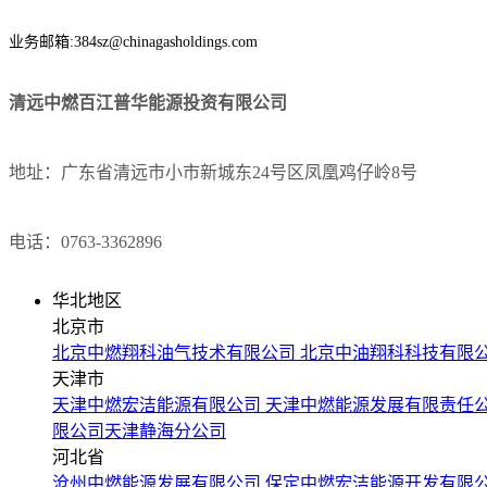
业务邮箱:384sz@chinagasholdings.com
清远中燃百江普华能源投资有限公司
地址：广东省清远市小市新城东24号区凤凰鸡仔岭8号
电话：0763-3362896
华北地区
北京市
北京中燃翔科油气技术有限公司
北京中油翔科科技有限
天津市
天津中燃宏洁能源有限公司
天津中燃能源发展有限责任
限公司天津静海分公司
河北省
沧州中燃能源发展有限公司
保定中燃宏洁能源开发有限