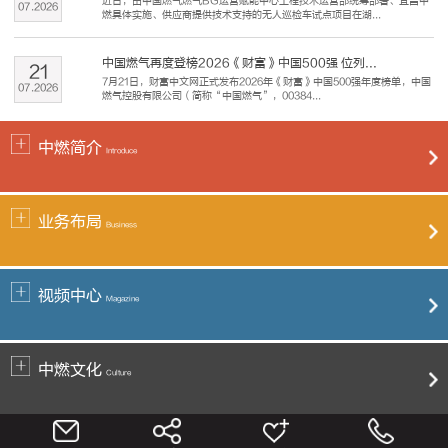
近日，由中国燃气燃气BG运营赋能中心工程技术运营部统筹部署、宜昌中
07
.
2026
燃具体实施、供应商提供技术支持的无人巡检车试点项目在湖...
中国燃气再度登榜2026《财富》中国500强 位列...
21
7月21日，财富中文网正式发布2026年《财富》中国500强年度榜单，中国
07
.
2026
燃气控股有限公司（简称“中国燃气”，00384...
中燃简介
Introduce
业务布局
Business
视频中心
Magazine
中燃文化
Culture