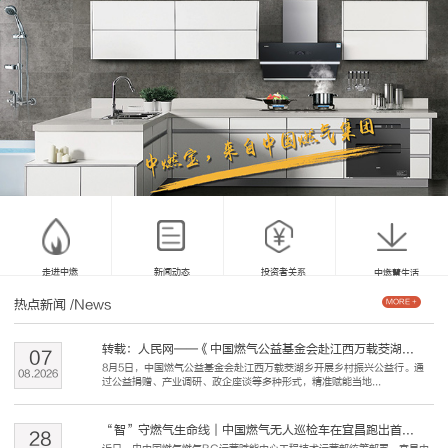
走进中燃
新闻动态
投资者关系
中燃慧生活
热点新闻
/News
MORE +
转载：人民网——《中国燃气公益基金会赴江西万载茭湖...
07
8月5日，中国燃气公益基金会赴江西万载茭湖乡开展乡村振兴公益行。通
08
.
2026
过公益捐赠、产业调研、政企座谈等多种形式，精准赋能当地...
“智”守燃气生命线｜中国燃气无人巡检车在宜昌跑出首...
28