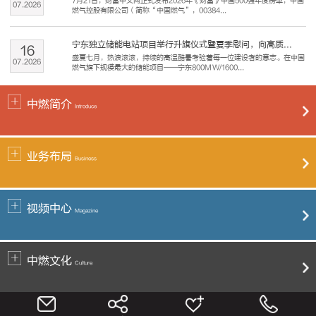
7月21日，财富中文网正式发布2026年《财富》中国500强年度榜单，中国
07
.
2026
燃气控股有限公司（简称“中国燃气”，00384...
宁东独立储能电站项目举行升旗仪式暨夏季慰问，向高质...
16
盛夏七月，热浪滚滚，持续的高温酷暑考验着每一位建设者的意志。在中国
07
.
2026
燃气旗下规模最大的储能项目——宁东800MW/1600...
中燃简介
Introduce
业务布局
Business
视频中心
Magazine
中燃文化
Culture