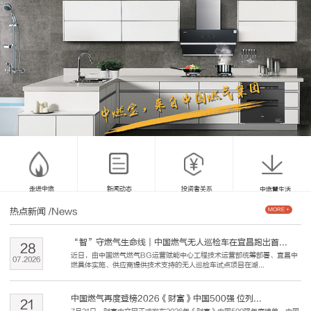
走进中燃
新闻动态
投资者关系
中燃慧生活
热点新闻
/News
MORE +
“智”守燃气生命线｜中国燃气无人巡检车在宜昌跑出首...
28
近日，由中国燃气燃气BG运营赋能中心工程技术运营部统筹部署、宜昌中
07
.
2026
燃具体实施、供应商提供技术支持的无人巡检车试点项目在湖...
中国燃气再度登榜2026《财富》中国500强 位列...
21