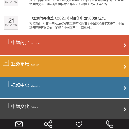
近日，由中国燃气燃气BG运营赋能中心工程技术运营部统筹部署、宜昌中
07
.
2026
燃具体实施、供应商提供技术支持的无人巡检车试点项目在湖...
中国燃气再度登榜2026《财富》中国500强 位列...
21
7月21日，财富中文网正式发布2026年《财富》中国500强年度榜单，中国
07
.
2026
燃气控股有限公司（简称“中国燃气”，00384...
中燃简介
Introduce
业务布局
Business
视频中心
Magazine
中燃文化
Culture