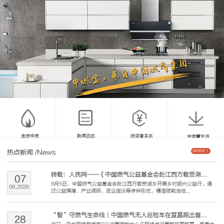
走进中燃
新闻动态
投资者关系
中燃慧生活
热点新闻
/News
MORE +
转载：人民网——《中国燃气公益基金会赴江西万载茭湖...
07
8月5日，中国燃气公益基金会赴江西万载茭湖乡开展乡村振兴公益行。通
08
.
2026
过公益捐赠、产业调研、政企座谈等多种形式，精准赋能当地...
“智”守燃气生命线｜中国燃气无人巡检车在宜昌跑出首...
28