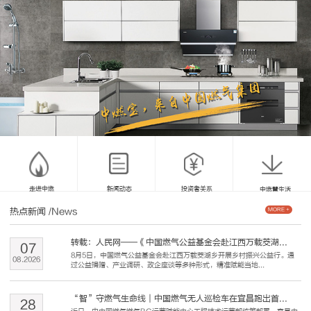
走进中燃
新闻动态
投资者关系
中燃慧生活
热点新闻
/News
MORE +
转载：人民网——《中国燃气公益基金会赴江西万载茭湖...
07
8月5日，中国燃气公益基金会赴江西万载茭湖乡开展乡村振兴公益行。通
08
.
2026
过公益捐赠、产业调研、政企座谈等多种形式，精准赋能当地...
“智”守燃气生命线｜中国燃气无人巡检车在宜昌跑出首...
28