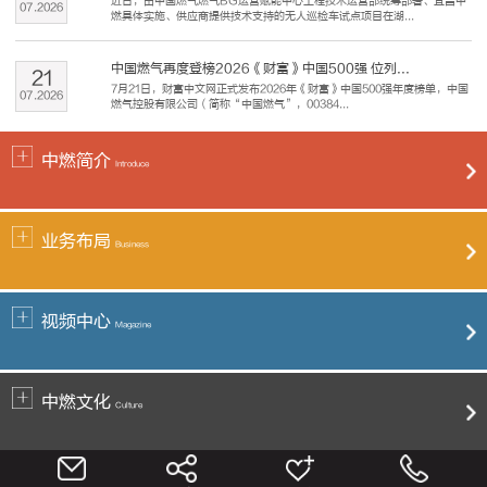
近日，由中国燃气燃气BG运营赋能中心工程技术运营部统筹部署、宜昌中
07
.
2026
燃具体实施、供应商提供技术支持的无人巡检车试点项目在湖...
中国燃气再度登榜2026《财富》中国500强 位列...
21
7月21日，财富中文网正式发布2026年《财富》中国500强年度榜单，中国
07
.
2026
燃气控股有限公司（简称“中国燃气”，00384...
中燃简介
Introduce
业务布局
Business
视频中心
Magazine
中燃文化
Culture