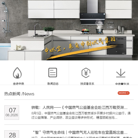
走进中燃
新闻动态
投资者关系
中燃慧生活
热点新闻
/News
MORE +
转载：人民网——《中国燃气公益基金会赴江西万载茭湖...
07
8月5日，中国燃气公益基金会赴江西万载茭湖乡开展乡村振兴公益行。通
08
.
2026
过公益捐赠、产业调研、政企座谈等多种形式，精准赋能当地...
“智”守燃气生命线｜中国燃气无人巡检车在宜昌跑出首...
28