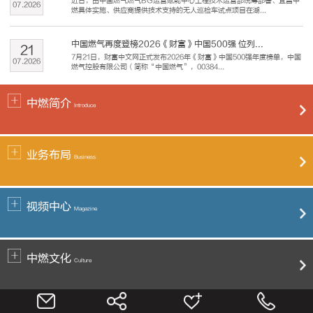
近日，由中国燃气燃气BG运营赋能中心工程技术运营部统筹部署、宜昌中
07
.
2026
燃具体实施、供应商提供技术支持的无人巡检车试点项目在湖...
中国燃气再度登榜2026《财富》中国500强 位列...
21
7月21日，财富中文网正式发布2026年《财富》中国500强年度榜单，中国
07
.
2026
燃气控股有限公司（简称“中国燃气”，00384...
中燃简介
Introduce
业务布局
Business
视频中心
Magazine
中燃文化
Culture