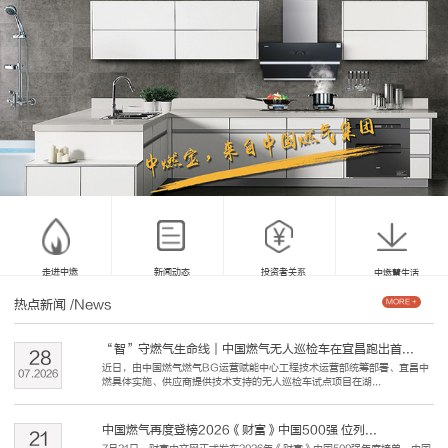
走进中燃
新闻动态
投资者关系
中燃慧生活
热点新闻
/News
MORE +
“智”守燃气生命线｜中国燃气无人巡检车在宜昌跑出首...
28
近日，由中国燃气燃气BG运营赋能中心工程技术运营部统筹部署、宜昌中
07
.
2026
燃具体实施、供应商提供技术支持的无人巡检车试点项目在湖...
中国燃气再度登榜2026《财富》中国500强 位列...
21