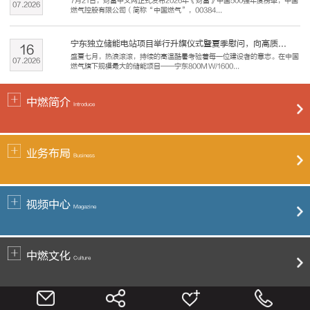
7月21日，财富中文网正式发布2026年《财富》中国500强年度榜单，中国
07
.
2026
燃气控股有限公司（简称“中国燃气”，00384...
宁东独立储能电站项目举行升旗仪式暨夏季慰问，向高质...
16
盛夏七月，热浪滚滚，持续的高温酷暑考验着每一位建设者的意志。在中国
07
.
2026
燃气旗下规模最大的储能项目——宁东800MW/1600...
中燃简介
Introduce
业务布局
Business
视频中心
Magazine
中燃文化
Culture