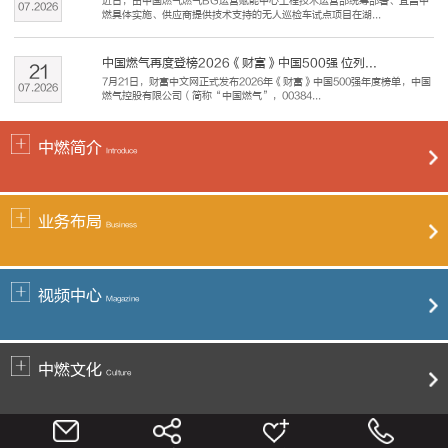
近日，由中国燃气燃气BG运营赋能中心工程技术运营部统筹部署、宜昌中
07
.
2026
燃具体实施、供应商提供技术支持的无人巡检车试点项目在湖...
中国燃气再度登榜2026《财富》中国500强 位列...
21
7月21日，财富中文网正式发布2026年《财富》中国500强年度榜单，中国
07
.
2026
燃气控股有限公司（简称“中国燃气”，00384...
中燃简介
Introduce
业务布局
Business
视频中心
Magazine
中燃文化
Culture