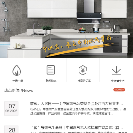
走进中燃
新闻动态
投资者关系
中燃慧生活
热点新闻
/News
MORE +
转载：人民网——《中国燃气公益基金会赴江西万载茭湖...
07
8月5日，中国燃气公益基金会赴江西万载茭湖乡开展乡村振兴公益行。通
08
.
2026
过公益捐赠、产业调研、政企座谈等多种形式，精准赋能当地...
“智”守燃气生命线｜中国燃气无人巡检车在宜昌跑出首...
28