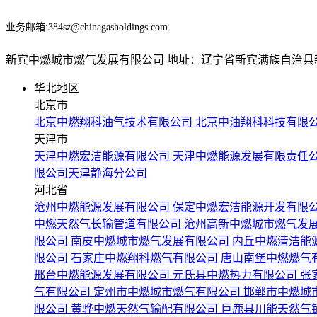
业务邮箱:384sz@chinagasholdings.com
新宾中燃城市燃气发展有限公司 地址：辽宁省新宾满族自治县新宾镇前
华北地区
北京市
北京中燃翔科油气技术有限公司
北京中油翔科科技有限
天津市
天津中燃宏洁能源有限公司
天津中燃能源发展有限责任
限公司天津静海分公司
河北省
沧州中燃能源发展有限公司
保定中燃宏洁能源开发有限
中燃天然气长输管道有限公司
沧州高新中燃城市燃气发
限公司
南皮中燃城市燃气发展有限公司
内丘中燃清洁能
限公司
石家庄中燃翔科燃气有限公司
唐山南堡中燃燃气
邢台中燃能源发展有限公司
元氏县中燃热力有限公司
张
气有限公司
定州市中燃城市燃气有限公司
邯郸市中燃城
限公司
黄骅中燃天然气输配有限公司
巨鹿县川能天然气