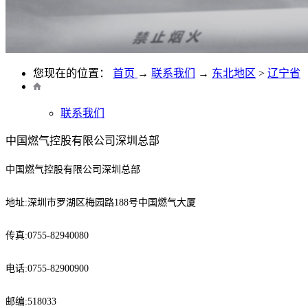
您现在的位置：
首页
→
联系我们
→
东北地区
>
辽宁省
联系我们
中国燃气控股有限公司深圳总部
中国燃气控股有限公司深圳总部
地址:深圳市罗湖区梅园路188号中国燃气大厦
传真:0755-82940080
电话:0755-82900900
邮编:518033