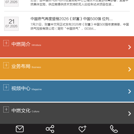
近日，由中国燃气燃气BG运营赋能中心工程技术运营部统筹部署、宜昌中
07
.
2026
燃具体实施、供应商提供技术支持的无人巡检车试点项目在湖...
中国燃气再度登榜2026《财富》中国500强 位列...
21
7月21日，财富中文网正式发布2026年《财富》中国500强年度榜单，中国
07
.
2026
燃气控股有限公司（简称“中国燃气”，00384...
中燃简介
Introduce
业务布局
Business
视频中心
Magazine
中燃文化
Culture