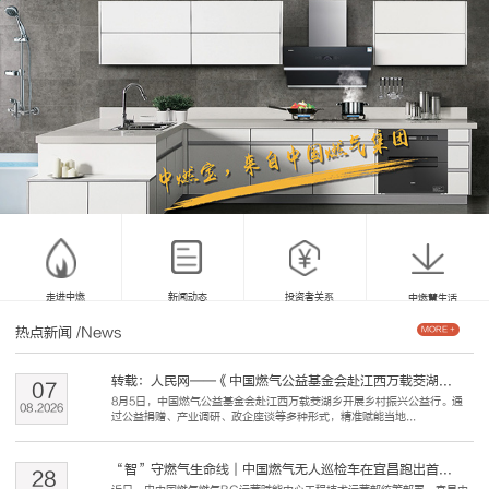
走进中燃
新闻动态
投资者关系
中燃慧生活
热点新闻
/News
MORE +
转载：人民网——《中国燃气公益基金会赴江西万载茭湖...
07
8月5日，中国燃气公益基金会赴江西万载茭湖乡开展乡村振兴公益行。通
08
.
2026
过公益捐赠、产业调研、政企座谈等多种形式，精准赋能当地...
“智”守燃气生命线｜中国燃气无人巡检车在宜昌跑出首...
28