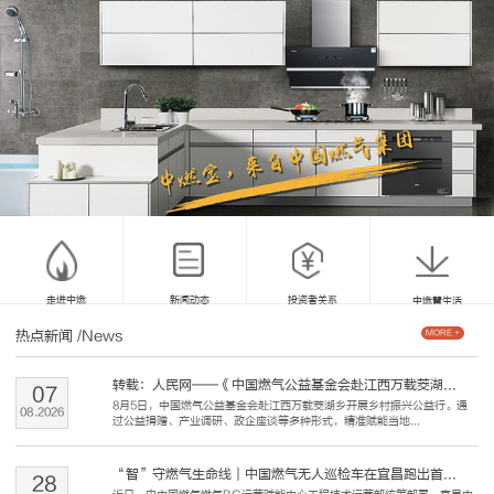
走进中燃
新闻动态
投资者关系
中燃慧生活
热点新闻
/News
MORE +
转载：人民网——《中国燃气公益基金会赴江西万载茭湖...
07
8月5日，中国燃气公益基金会赴江西万载茭湖乡开展乡村振兴公益行。通
08
.
2026
过公益捐赠、产业调研、政企座谈等多种形式，精准赋能当地...
“智”守燃气生命线｜中国燃气无人巡检车在宜昌跑出首...
28