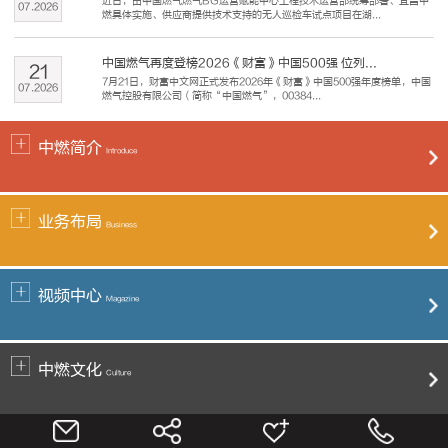
近日，由中国燃气燃气BG运营赋能中心工程技术运营部统筹部署、宜昌中
07
.
2026
燃具体实施、供应商提供技术支持的无人巡检车试点项目在湖...
中国燃气再度登榜2026《财富》中国500强 位列...
21
7月21日，财富中文网正式发布2026年《财富》中国500强年度榜单，中国
07
.
2026
燃气控股有限公司（简称“中国燃气”，00384...
中燃简介
Introduce
业务布局
Business
视频中心
Magazine
中燃文化
Culture