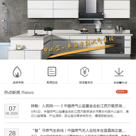
走进中燃
新闻动态
投资者关系
中燃慧生活
热点新闻
/News
MORE +
转载：人民网——《中国燃气公益基金会赴江西万载茭湖...
07
8月5日，中国燃气公益基金会赴江西万载茭湖乡开展乡村振兴公益行。通
08
.
2026
过公益捐赠、产业调研、政企座谈等多种形式，精准赋能当地...
“智”守燃气生命线｜中国燃气无人巡检车在宜昌跑出首...
28