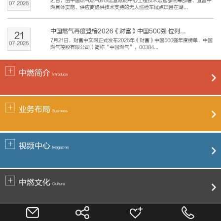
近日，由中国燃气燃气BG运营赋能中心工程技术运营部统筹部署、宜昌中
07
.
2026
燃具体实施、供应商提供技术支持的无人巡检车试点项目在湖...
中国燃气再度登榜2026《财富》中国500强 位列...
21
7月21日，财富中文网正式发布2026年《财富》中国500强年度榜单，中国
07
.
2026
燃气控股有限公司（简称“中国燃气”，00384...
中燃简介
Introduce
业务布局
Business
视频中心
Magazine
中燃文化
Culture