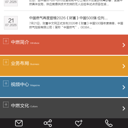
近日，由中国燃气燃气BG运营赋能中心工程技术运营部统筹部署、宜昌中
07
.
2026
燃具体实施、供应商提供技术支持的无人巡检车试点项目在湖...
中国燃气再度登榜2026《财富》中国500强 位列...
21
7月21日，财富中文网正式发布2026年《财富》中国500强年度榜单，中国
07
.
2026
燃气控股有限公司（简称“中国燃气”，00384...
中燃简介
Introduce
业务布局
Business
视频中心
Magazine
中燃文化
Culture