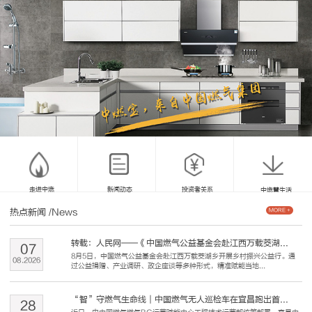
走进中燃
新闻动态
投资者关系
中燃慧生活
热点新闻
/News
MORE +
转载：人民网——《中国燃气公益基金会赴江西万载茭湖...
07
8月5日，中国燃气公益基金会赴江西万载茭湖乡开展乡村振兴公益行。通
08
.
2026
过公益捐赠、产业调研、政企座谈等多种形式，精准赋能当地...
“智”守燃气生命线｜中国燃气无人巡检车在宜昌跑出首...
28