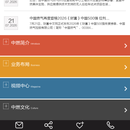
近日，由中国燃气燃气BG运营赋能中心工程技术运营部统筹部署、宜昌中
07
.
2026
燃具体实施、供应商提供技术支持的无人巡检车试点项目在湖...
中国燃气再度登榜2026《财富》中国500强 位列...
21
7月21日，财富中文网正式发布2026年《财富》中国500强年度榜单，中国
07
.
2026
燃气控股有限公司（简称“中国燃气”，00384...
中燃简介
Introduce
业务布局
Business
视频中心
Magazine
中燃文化
Culture