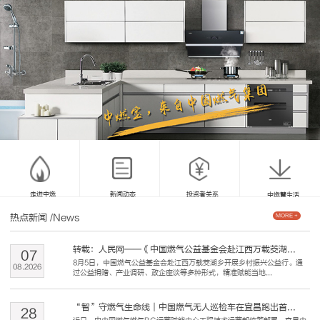
走进中燃
新闻动态
投资者关系
中燃慧生活
热点新闻
/News
MORE +
转载：人民网——《中国燃气公益基金会赴江西万载茭湖...
07
8月5日，中国燃气公益基金会赴江西万载茭湖乡开展乡村振兴公益行。通
08
.
2026
过公益捐赠、产业调研、政企座谈等多种形式，精准赋能当地...
“智”守燃气生命线｜中国燃气无人巡检车在宜昌跑出首...
28