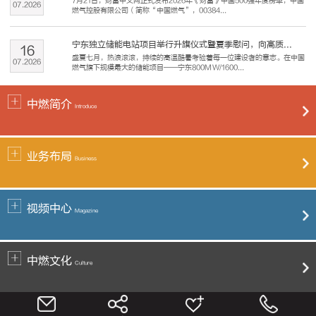
7月21日，财富中文网正式发布2026年《财富》中国500强年度榜单，中国
07
.
2026
燃气控股有限公司（简称“中国燃气”，00384...
宁东独立储能电站项目举行升旗仪式暨夏季慰问，向高质...
16
盛夏七月，热浪滚滚，持续的高温酷暑考验着每一位建设者的意志。在中国
07
.
2026
燃气旗下规模最大的储能项目——宁东800MW/1600...
中燃简介
Introduce
业务布局
Business
视频中心
Magazine
中燃文化
Culture