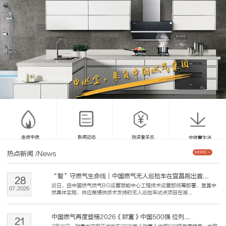
走进中燃
新闻动态
投资者关系
中燃慧生活
热点新闻
/News
MORE +
“智”守燃气生命线｜中国燃气无人巡检车在宜昌跑出首...
28
近日，由中国燃气燃气BG运营赋能中心工程技术运营部统筹部署、宜昌中
07
.
2026
燃具体实施、供应商提供技术支持的无人巡检车试点项目在湖...
中国燃气再度登榜2026《财富》中国500强 位列...
21