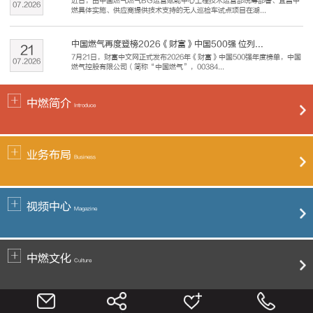
近日，由中国燃气燃气BG运营赋能中心工程技术运营部统筹部署、宜昌中
07
.
2026
燃具体实施、供应商提供技术支持的无人巡检车试点项目在湖...
中国燃气再度登榜2026《财富》中国500强 位列...
21
7月21日，财富中文网正式发布2026年《财富》中国500强年度榜单，中国
07
.
2026
燃气控股有限公司（简称“中国燃气”，00384...
中燃简介
Introduce
业务布局
Business
视频中心
Magazine
中燃文化
Culture