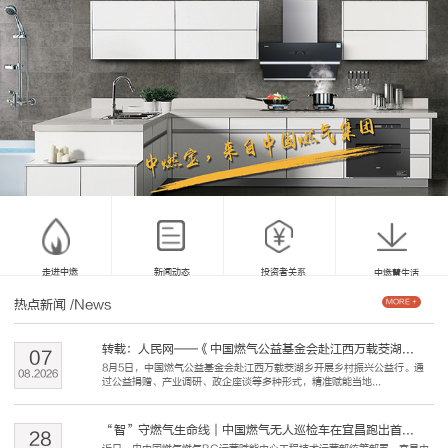
走进中燃
新闻动态
投资者关系
中燃慧生活
热点新闻
/News
MORE +
转载：人民网——《中国燃气公益基金会赴江西万载茭湖...
07
8月5日，中国燃气公益基金会赴江西万载茭湖乡开展乡村振兴公益行。通
08
.
2026
过公益捐赠、产业调研、政企座谈等多种形式，精准赋能当地...
“智”守燃气生命线｜中国燃气无人巡检车在宜昌跑出首...
28