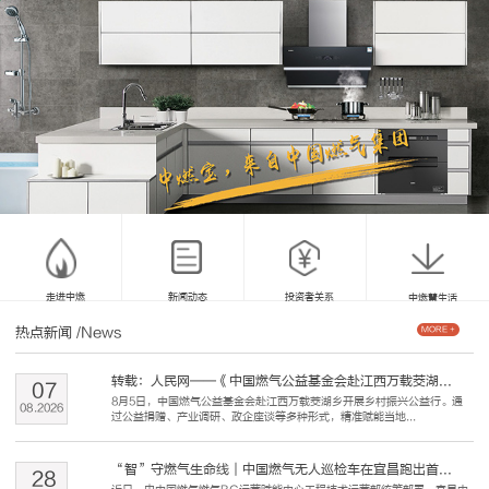
走进中燃
新闻动态
投资者关系
中燃慧生活
热点新闻
/News
MORE +
转载：人民网——《中国燃气公益基金会赴江西万载茭湖...
07
8月5日，中国燃气公益基金会赴江西万载茭湖乡开展乡村振兴公益行。通
08
.
2026
过公益捐赠、产业调研、政企座谈等多种形式，精准赋能当地...
“智”守燃气生命线｜中国燃气无人巡检车在宜昌跑出首...
28