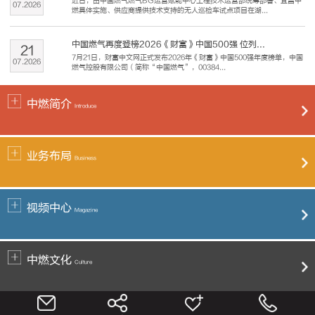
近日，由中国燃气燃气BG运营赋能中心工程技术运营部统筹部署、宜昌中
07
.
2026
燃具体实施、供应商提供技术支持的无人巡检车试点项目在湖...
中国燃气再度登榜2026《财富》中国500强 位列...
21
7月21日，财富中文网正式发布2026年《财富》中国500强年度榜单，中国
07
.
2026
燃气控股有限公司（简称“中国燃气”，00384...
中燃简介
Introduce
业务布局
Business
视频中心
Magazine
中燃文化
Culture