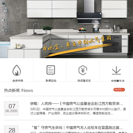
走进中燃
新闻动态
投资者关系
中燃慧生活
热点新闻
/News
MORE +
转载：人民网——《中国燃气公益基金会赴江西万载茭湖...
07
8月5日，中国燃气公益基金会赴江西万载茭湖乡开展乡村振兴公益行。通
08
.
2026
过公益捐赠、产业调研、政企座谈等多种形式，精准赋能当地...
“智”守燃气生命线｜中国燃气无人巡检车在宜昌跑出首...
28