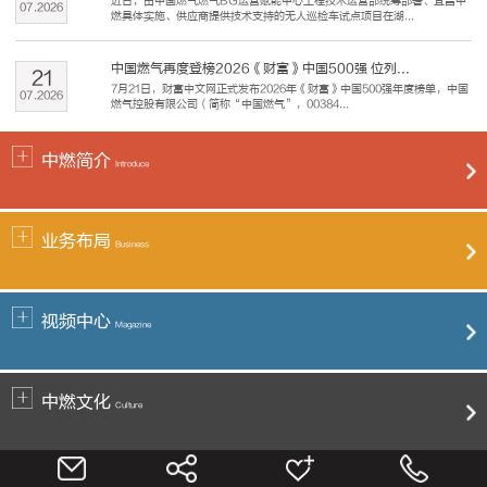
近日，由中国燃气燃气BG运营赋能中心工程技术运营部统筹部署、宜昌中
07
.
2026
燃具体实施、供应商提供技术支持的无人巡检车试点项目在湖...
中国燃气再度登榜2026《财富》中国500强 位列...
21
7月21日，财富中文网正式发布2026年《财富》中国500强年度榜单，中国
07
.
2026
燃气控股有限公司（简称“中国燃气”，00384...
中燃简介
Introduce
业务布局
Business
视频中心
Magazine
中燃文化
Culture