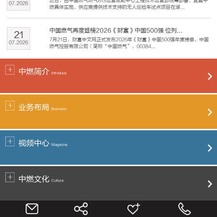
近日，由中国燃气燃气BG运营赋能中心工程技术运营部统筹部署、宜昌中
07
.
2026
燃具体实施、供应商提供技术支持的无人巡检车试点项目在湖...
中国燃气再度登榜2026《财富》中国500强 位列...
21
7月21日，财富中文网正式发布2026年《财富》中国500强年度榜单，中国
07
.
2026
燃气控股有限公司（简称“中国燃气”，00384...
中燃简介
Introduce
业务布局
Business
视频中心
Magazine
中燃文化
Culture