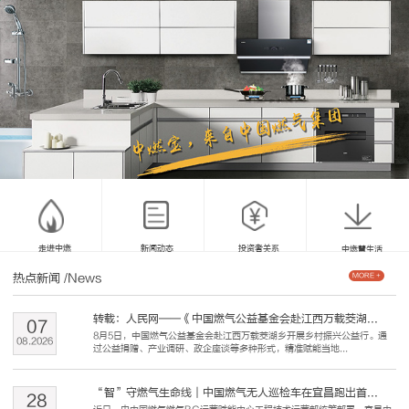
走进中燃
新闻动态
投资者关系
中燃慧生活
热点新闻
/News
MORE +
转载：人民网——《中国燃气公益基金会赴江西万载茭湖...
07
8月5日，中国燃气公益基金会赴江西万载茭湖乡开展乡村振兴公益行。通
08
.
2026
过公益捐赠、产业调研、政企座谈等多种形式，精准赋能当地...
“智”守燃气生命线｜中国燃气无人巡检车在宜昌跑出首...
28