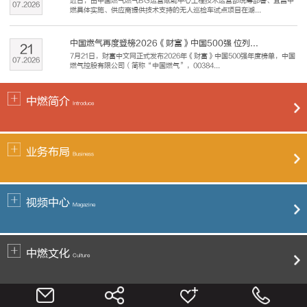
近日，由中国燃气燃气BG运营赋能中心工程技术运营部统筹部署、宜昌中
07
.
2026
燃具体实施、供应商提供技术支持的无人巡检车试点项目在湖...
中国燃气再度登榜2026《财富》中国500强 位列...
21
7月21日，财富中文网正式发布2026年《财富》中国500强年度榜单，中国
07
.
2026
燃气控股有限公司（简称“中国燃气”，00384...
中燃简介
Introduce
业务布局
Business
视频中心
Magazine
中燃文化
Culture