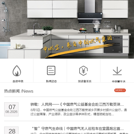
走进中燃
新闻动态
投资者关系
中燃慧生活
热点新闻
/News
MORE +
转载：人民网——《中国燃气公益基金会赴江西万载茭湖...
07
8月5日，中国燃气公益基金会赴江西万载茭湖乡开展乡村振兴公益行。通
08
.
2026
过公益捐赠、产业调研、政企座谈等多种形式，精准赋能当地...
“智”守燃气生命线｜中国燃气无人巡检车在宜昌跑出首...
28