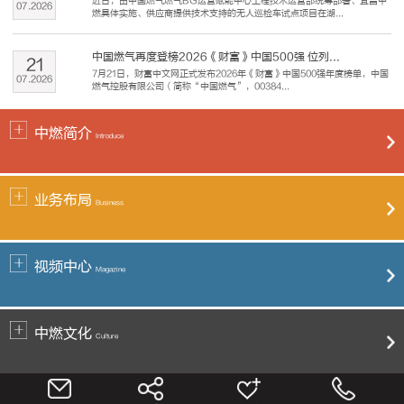
近日，由中国燃气燃气BG运营赋能中心工程技术运营部统筹部署、宜昌中
07
.
2026
燃具体实施、供应商提供技术支持的无人巡检车试点项目在湖...
中国燃气再度登榜2026《财富》中国500强 位列...
21
7月21日，财富中文网正式发布2026年《财富》中国500强年度榜单，中国
07
.
2026
燃气控股有限公司（简称“中国燃气”，00384...
中燃简介
Introduce
业务布局
Business
视频中心
Magazine
中燃文化
Culture