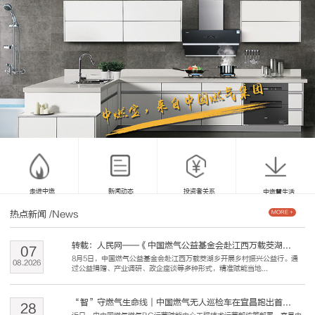
走进中燃
新闻动态
投资者关系
中燃慧生活
热点新闻
/News
MORE +
转载：人民网——《中国燃气公益基金会赴江西万载茭湖...
07
8月5日，中国燃气公益基金会赴江西万载茭湖乡开展乡村振兴公益行。通
08
.
2026
过公益捐赠、产业调研、政企座谈等多种形式，精准赋能当地...
“智”守燃气生命线｜中国燃气无人巡检车在宜昌跑出首...
28