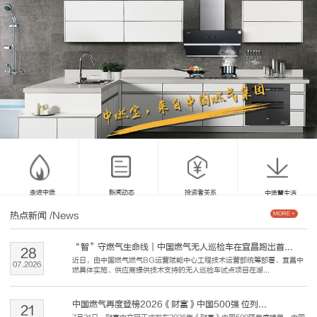
走进中燃
新闻动态
投资者关系
中燃慧生活
热点新闻
/News
MORE +
“智”守燃气生命线｜中国燃气无人巡检车在宜昌跑出首...
28
近日，由中国燃气燃气BG运营赋能中心工程技术运营部统筹部署、宜昌中
07
.
2026
燃具体实施、供应商提供技术支持的无人巡检车试点项目在湖...
中国燃气再度登榜2026《财富》中国500强 位列...
21