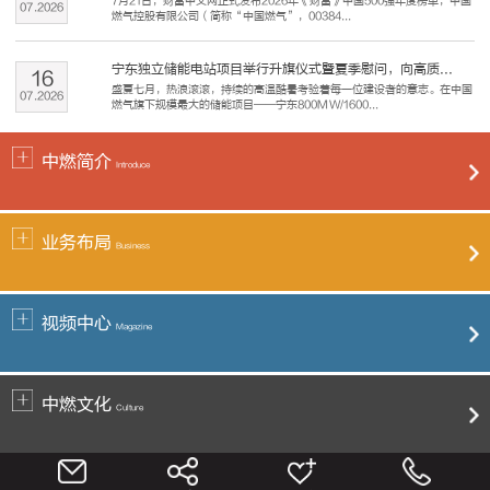
7月21日，财富中文网正式发布2026年《财富》中国500强年度榜单，中国
07
.
2026
燃气控股有限公司（简称“中国燃气”，00384...
宁东独立储能电站项目举行升旗仪式暨夏季慰问，向高质...
16
盛夏七月，热浪滚滚，持续的高温酷暑考验着每一位建设者的意志。在中国
07
.
2026
燃气旗下规模最大的储能项目——宁东800MW/1600...
中燃简介
Introduce
业务布局
Business
视频中心
Magazine
中燃文化
Culture