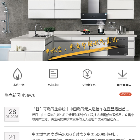
走进中燃
新闻动态
投资者关系
中燃慧生活
热点新闻
/News
MORE +
“智”守燃气生命线｜中国燃气无人巡检车在宜昌跑出首...
28
近日，由中国燃气燃气BG运营赋能中心工程技术运营部统筹部署、宜昌中
07
.
2026
燃具体实施、供应商提供技术支持的无人巡检车试点项目在湖...
中国燃气再度登榜2026《财富》中国500强 位列...
21