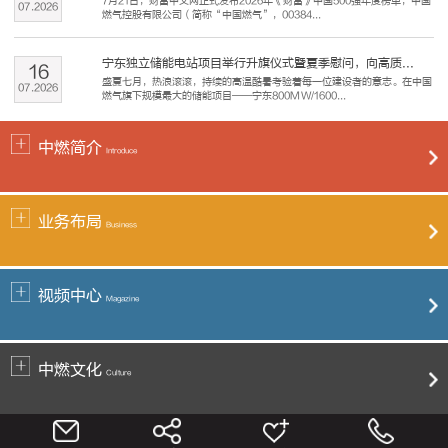
7月21日，财富中文网正式发布2026年《财富》中国500强年度榜单，中国
07
.
2026
燃气控股有限公司（简称“中国燃气”，00384...
宁东独立储能电站项目举行升旗仪式暨夏季慰问，向高质...
16
盛夏七月，热浪滚滚，持续的高温酷暑考验着每一位建设者的意志。在中国
07
.
2026
燃气旗下规模最大的储能项目——宁东800MW/1600...
中燃简介
Introduce
业务布局
Business
视频中心
Magazine
中燃文化
Culture