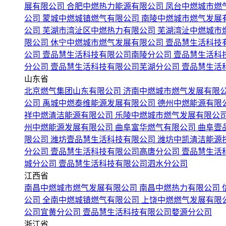
展有限公司
合肥中燃热力能源有限公司
凤台中燃城市燃
公司
蒙城中燃城镇燃气有限公司
南陵中燃城市燃气发展
公司
芜湖市湾沚区中燃热力有限公司
芜湖湾沚中燃城市
限公司
休宁中燃城市燃气发展有限公司
壹品慧生活科技
公司
壹品慧生活科技有限公司南陵分公司
壹品慧生活科
分公司
壹品慧生活科技有限公司芜湖分公司
壹品慧生活
山东省
北京燃气集团山东有限公司
济南中燃城市燃气发展有限
公司
禹城中燃泰维能源发展有限公司
德州中燃能源有限
祥中燃清洁能源有限公司
乐陵中燃城市燃气发展有限公
州中燃能源发展有限公司
曲阜富华燃气有限公司
曲阜壹
限公司
潍坊壹品慧生活科技有限公司
潍坊中凯清洁能源
分公司
壹品慧生活科技有限公司高唐分公司
壹品慧生活
城分公司
壹品慧生活科技有限公司泗水分公司
江西省
南昌中燃城市燃气发展有限公司
南昌中燃热力有限公司
公司
全南中燃城镇燃气有限公司
上饶中燃燃气发展有限
公司宜黄分公司
壹品慧生活科技有限公司婺源分公司
浙江省