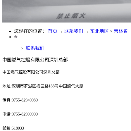
您现在的位置：
首页
→
联系我们
→
东北地区
>
吉林省
联系我们
中国燃气控股有限公司深圳总部
中国燃气控股有限公司深圳总部
地址:深圳市罗湖区梅园路188号中国燃气大厦
传真:0755-82940080
电话:0755-82900900
邮编:518033