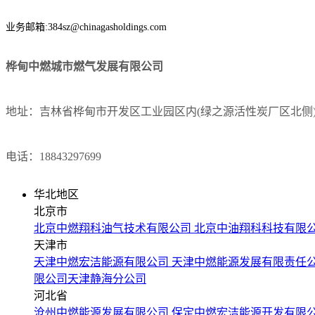
业务邮箱:384sz@chinagasholdings.com
桦甸中燃城市燃气发展有限公司
地址：吉林省桦甸市开发区工业园区内(绿之源活性炭厂区北侧
电话：18843297699
华北地区
北京市
北京中燃翔科油气技术有限公司
北京中油翔科科技有限
天津市
天津中燃宏洁能源有限公司
天津中燃能源发展有限责任
限公司天津静海分公司
河北省
沧州中燃能源发展有限公司
保定中燃宏洁能源开发有限