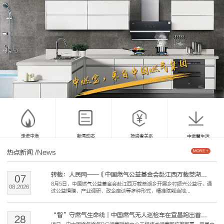
走进中燃
新闻动态
投资者关系
中燃慧生活
热点新闻
/News
MORE +
转载：人民网——《中国燃气公益基金会赴江西万载茭湖...
07
8月5日，中国燃气公益基金会赴江西万载茭湖乡开展乡村振兴公益行。通
08
.
2026
过公益捐赠、产业调研、政企座谈等多种形式，精准赋能当地...
“智”守燃气生命线｜中国燃气无人巡检车在宜昌跑出首...
28