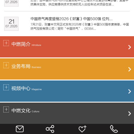
近日，由中国燃气燃气BG运营赋能中心工程技术运营部统筹部署、宜昌中
07
.
2026
燃具体实施、供应商提供技术支持的无人巡检车试点项目在湖...
中国燃气再度登榜2026《财富》中国500强 位列...
21
7月21日，财富中文网正式发布2026年《财富》中国500强年度榜单，中国
07
.
2026
燃气控股有限公司（简称“中国燃气”，00384...
中燃简介
Introduce
业务布局
Business
视频中心
Magazine
中燃文化
Culture