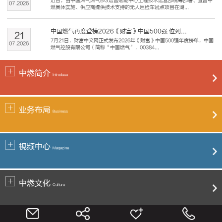
近日，由中国燃气燃气BG运营赋能中心工程技术运营部统筹部署、宜昌中
07
.
2026
燃具体实施、供应商提供技术支持的无人巡检车试点项目在湖...
中国燃气再度登榜2026《财富》中国500强 位列...
21
7月21日，财富中文网正式发布2026年《财富》中国500强年度榜单，中国
07
.
2026
燃气控股有限公司（简称“中国燃气”，00384...
中燃简介
Introduce
业务布局
Business
视频中心
Magazine
中燃文化
Culture