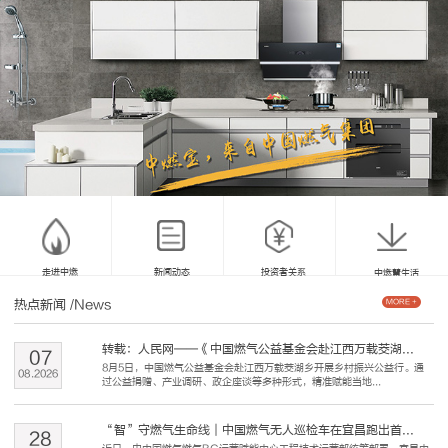
走进中燃
新闻动态
投资者关系
中燃慧生活
热点新闻
/News
MORE +
转载：人民网——《中国燃气公益基金会赴江西万载茭湖...
07
8月5日，中国燃气公益基金会赴江西万载茭湖乡开展乡村振兴公益行。通
08
.
2026
过公益捐赠、产业调研、政企座谈等多种形式，精准赋能当地...
“智”守燃气生命线｜中国燃气无人巡检车在宜昌跑出首...
28