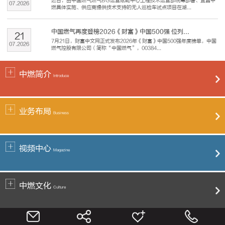
近日，由中国燃气燃气BG运营赋能中心工程技术运营部统筹部署、宜昌中
07
.
2026
燃具体实施、供应商提供技术支持的无人巡检车试点项目在湖...
中国燃气再度登榜2026《财富》中国500强 位列...
21
7月21日，财富中文网正式发布2026年《财富》中国500强年度榜单，中国
07
.
2026
燃气控股有限公司（简称“中国燃气”，00384...
中燃简介
Introduce
业务布局
Business
视频中心
Magazine
中燃文化
Culture