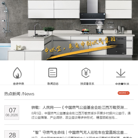
走进中燃
新闻动态
投资者关系
中燃慧生活
热点新闻
/News
MORE +
转载：人民网——《中国燃气公益基金会赴江西万载茭湖...
07
8月5日，中国燃气公益基金会赴江西万载茭湖乡开展乡村振兴公益行。通
08
.
2026
过公益捐赠、产业调研、政企座谈等多种形式，精准赋能当地...
“智”守燃气生命线｜中国燃气无人巡检车在宜昌跑出首...
28