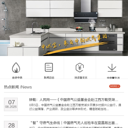
走进中燃
新闻动态
投资者关系
中燃慧生活
热点新闻
/News
MORE +
转载：人民网——《中国燃气公益基金会赴江西万载茭湖...
07
8月5日，中国燃气公益基金会赴江西万载茭湖乡开展乡村振兴公益行。通
08
.
2026
过公益捐赠、产业调研、政企座谈等多种形式，精准赋能当地...
“智”守燃气生命线｜中国燃气无人巡检车在宜昌跑出首...
28