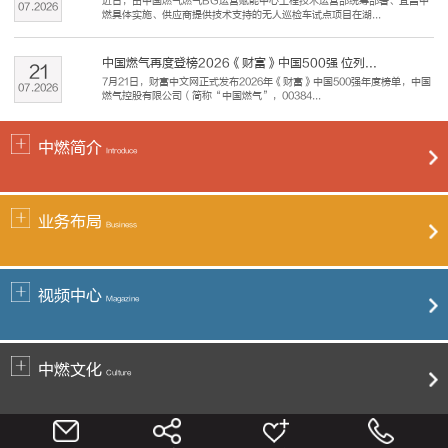
近日，由中国燃气燃气BG运营赋能中心工程技术运营部统筹部署、宜昌中
07
.
2026
燃具体实施、供应商提供技术支持的无人巡检车试点项目在湖...
中国燃气再度登榜2026《财富》中国500强 位列...
21
7月21日，财富中文网正式发布2026年《财富》中国500强年度榜单，中国
07
.
2026
燃气控股有限公司（简称“中国燃气”，00384...
中燃简介
Introduce
业务布局
Business
视频中心
Magazine
中燃文化
Culture