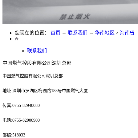
您现在的位置：
首页
→
联系我们
→
华南地区
>
海南省
联系我们
中国燃气控股有限公司深圳总部
中国燃气控股有限公司深圳总部
地址:深圳市罗湖区梅园路188号中国燃气大厦
传真:0755-82940080
电话:0755-82900900
邮编:518033