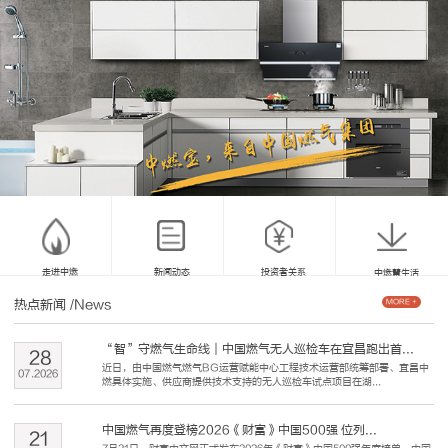
走进中燃
新闻动态
投资者关系
中燃慧生活
热点新闻
/News
MORE +
“智”守燃气生命线｜中国燃气无人巡检车在宜昌跑出首...
28
近日，由中国燃气燃气BG运营赋能中心工程技术运营部统筹部署、宜昌中
07
.
2026
燃具体实施、供应商提供技术支持的无人巡检车试点项目在湖...
中国燃气再度登榜2026《财富》中国500强 位列...
21