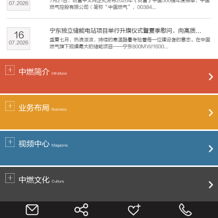
7月21日，财富中文网正式发布2026年《财富》中国500强年度榜单，中国
07
.
2026
燃气控股有限公司（简称“中国燃气”，00384...
宁东独立储能电站项目举行升旗仪式暨夏季慰问，向高质...
16
盛夏七月，热浪滚滚，持续的高温酷暑考验着每一位建设者的意志。在中国
07
.
2026
燃气旗下规模最大的储能项目——宁东800MW/1600...
中燃简介
Introduce
业务布局
Business
视频中心
Magazine
中燃文化
Culture