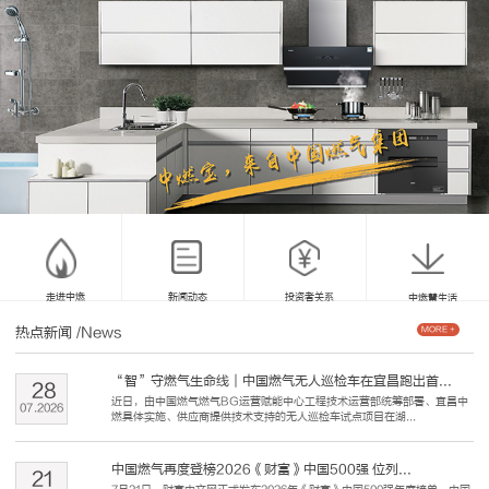
走进中燃
新闻动态
投资者关系
中燃慧生活
热点新闻
/News
MORE +
“智”守燃气生命线｜中国燃气无人巡检车在宜昌跑出首...
28
近日，由中国燃气燃气BG运营赋能中心工程技术运营部统筹部署、宜昌中
07
.
2026
燃具体实施、供应商提供技术支持的无人巡检车试点项目在湖...
中国燃气再度登榜2026《财富》中国500强 位列...
21