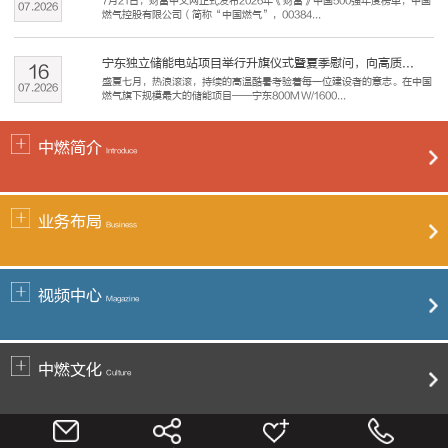
7月21日，财富中文网正式发布2026年《财富》中国500强年度榜单，中国
07
.
2026
燃气控股有限公司（简称“中国燃气”，00384...
宁东独立储能电站项目举行升旗仪式暨夏季慰问，向高质...
16
盛夏七月，热浪滚滚，持续的高温酷暑考验着每一位建设者的意志。在中国
07
.
2026
燃气旗下规模最大的储能项目——宁东800MW/1600...
中燃简介
Introduce
业务布局
Business
视频中心
Magazine
中燃文化
Culture