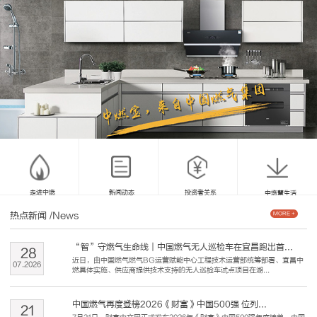
走进中燃
新闻动态
投资者关系
中燃慧生活
热点新闻
/News
MORE +
“智”守燃气生命线｜中国燃气无人巡检车在宜昌跑出首...
28
近日，由中国燃气燃气BG运营赋能中心工程技术运营部统筹部署、宜昌中
07
.
2026
燃具体实施、供应商提供技术支持的无人巡检车试点项目在湖...
中国燃气再度登榜2026《财富》中国500强 位列...
21