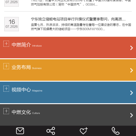
7月21日，财富中文网正式发布2026年《财富》中国500强年度榜单，中国
07
.
2026
燃气控股有限公司（简称“中国燃气”，00384...
宁东独立储能电站项目举行升旗仪式暨夏季慰问，向高质...
16
盛夏七月，热浪滚滚，持续的高温酷暑考验着每一位建设者的意志。在中国
07
.
2026
燃气旗下规模最大的储能项目——宁东800MW/1600...
中燃简介
Introduce
业务布局
Business
视频中心
Magazine
中燃文化
Culture