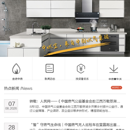
走进中燃
新闻动态
投资者关系
中燃慧生活
热点新闻
/News
MORE +
转载：人民网——《中国燃气公益基金会赴江西万载茭湖...
07
8月5日，中国燃气公益基金会赴江西万载茭湖乡开展乡村振兴公益行。通
08
.
2026
过公益捐赠、产业调研、政企座谈等多种形式，精准赋能当地...
“智”守燃气生命线｜中国燃气无人巡检车在宜昌跑出首...
28