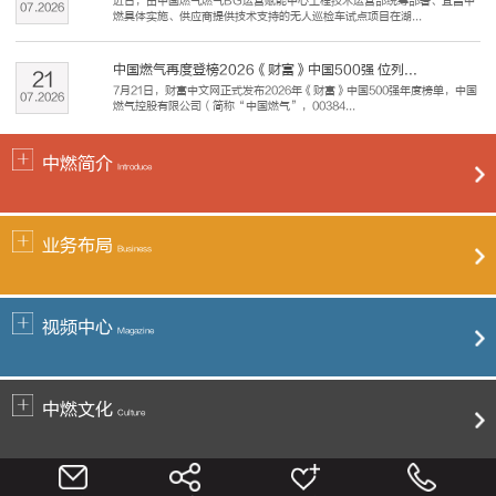
近日，由中国燃气燃气BG运营赋能中心工程技术运营部统筹部署、宜昌中
07
.
2026
燃具体实施、供应商提供技术支持的无人巡检车试点项目在湖...
中国燃气再度登榜2026《财富》中国500强 位列...
21
7月21日，财富中文网正式发布2026年《财富》中国500强年度榜单，中国
07
.
2026
燃气控股有限公司（简称“中国燃气”，00384...
中燃简介
Introduce
业务布局
Business
视频中心
Magazine
中燃文化
Culture