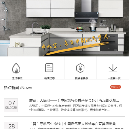
走进中燃
新闻动态
投资者关系
中燃慧生活
热点新闻
/News
MORE +
转载：人民网——《中国燃气公益基金会赴江西万载茭湖...
07
8月5日，中国燃气公益基金会赴江西万载茭湖乡开展乡村振兴公益行。通
08
.
2026
过公益捐赠、产业调研、政企座谈等多种形式，精准赋能当地...
“智”守燃气生命线｜中国燃气无人巡检车在宜昌跑出首...
28