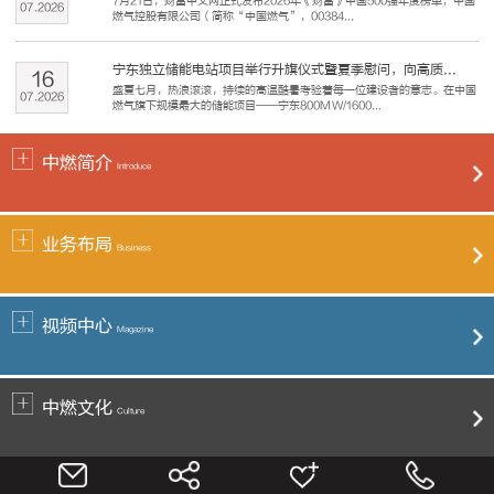
7月21日，财富中文网正式发布2026年《财富》中国500强年度榜单，中国
07
.
2026
燃气控股有限公司（简称“中国燃气”，00384...
宁东独立储能电站项目举行升旗仪式暨夏季慰问，向高质...
16
盛夏七月，热浪滚滚，持续的高温酷暑考验着每一位建设者的意志。在中国
07
.
2026
燃气旗下规模最大的储能项目——宁东800MW/1600...
中燃简介
Introduce
业务布局
Business
视频中心
Magazine
中燃文化
Culture