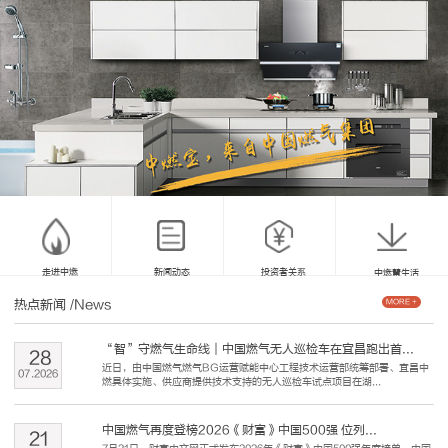
走进中燃
新闻动态
投资者关系
中燃慧生活
热点新闻
/News
MORE +
“智”守燃气生命线｜中国燃气无人巡检车在宜昌跑出首...
28
近日，由中国燃气燃气BG运营赋能中心工程技术运营部统筹部署、宜昌中
07
.
2026
燃具体实施、供应商提供技术支持的无人巡检车试点项目在湖...
中国燃气再度登榜2026《财富》中国500强 位列...
21