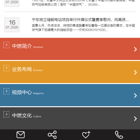
7月21日，财富中文网正式发布2026年《财富》中国500强年度榜单，中国
07
.
2026
燃气控股有限公司（简称“中国燃气”，00384...
宁东独立储能电站项目举行升旗仪式暨夏季慰问，向高质...
16
盛夏七月，热浪滚滚，持续的高温酷暑考验着每一位建设者的意志。在中国
07
.
2026
燃气旗下规模最大的储能项目——宁东800MW/1600...
中燃简介
Introduce
业务布局
Business
视频中心
Magazine
中燃文化
Culture