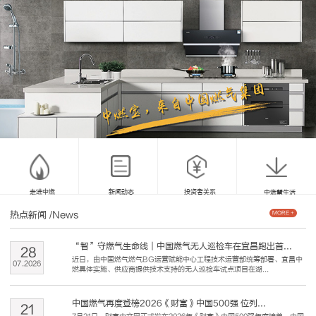
走进中燃
新闻动态
投资者关系
中燃慧生活
热点新闻
/News
MORE +
“智”守燃气生命线｜中国燃气无人巡检车在宜昌跑出首...
28
近日，由中国燃气燃气BG运营赋能中心工程技术运营部统筹部署、宜昌中
07
.
2026
燃具体实施、供应商提供技术支持的无人巡检车试点项目在湖...
中国燃气再度登榜2026《财富》中国500强 位列...
21