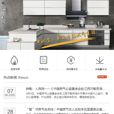
走进中燃
新闻动态
投资者关系
中燃慧生活
热点新闻
/News
MORE +
转载：人民网——《中国燃气公益基金会赴江西万载茭湖...
07
8月5日，中国燃气公益基金会赴江西万载茭湖乡开展乡村振兴公益行。通
08
.
2026
过公益捐赠、产业调研、政企座谈等多种形式，精准赋能当地...
“智”守燃气生命线｜中国燃气无人巡检车在宜昌跑出首...
28