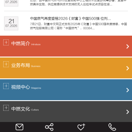
近日，由中国燃气燃气BG运营赋能中心工程技术运营部统筹部署、宜昌中
07
.
2026
燃具体实施、供应商提供技术支持的无人巡检车试点项目在湖...
中国燃气再度登榜2026《财富》中国500强 位列...
21
7月21日，财富中文网正式发布2026年《财富》中国500强年度榜单，中国
07
.
2026
燃气控股有限公司（简称“中国燃气”，00384...
中燃简介
Introduce
业务布局
Business
视频中心
Magazine
中燃文化
Culture