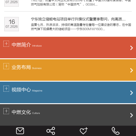
7月21日，财富中文网正式发布2026年《财富》中国500强年度榜单，中国
07
.
2026
燃气控股有限公司（简称“中国燃气”，00384...
宁东独立储能电站项目举行升旗仪式暨夏季慰问，向高质...
16
盛夏七月，热浪滚滚，持续的高温酷暑考验着每一位建设者的意志。在中国
07
.
2026
燃气旗下规模最大的储能项目——宁东800MW/1600...
中燃简介
Introduce
业务布局
Business
视频中心
Magazine
中燃文化
Culture