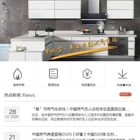
走进中燃
新闻动态
投资者关系
中燃慧生活
热点新闻
/News
MORE +
“智”守燃气生命线｜中国燃气无人巡检车在宜昌跑出首...
28
近日，由中国燃气燃气BG运营赋能中心工程技术运营部统筹部署、宜昌中
07
.
2026
燃具体实施、供应商提供技术支持的无人巡检车试点项目在湖...
中国燃气再度登榜2026《财富》中国500强 位列...
21