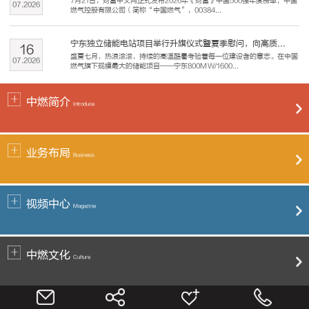
7月21日，财富中文网正式发布2026年《财富》中国500强年度榜单，中国
07
.
2026
燃气控股有限公司（简称“中国燃气”，00384...
宁东独立储能电站项目举行升旗仪式暨夏季慰问，向高质...
16
盛夏七月，热浪滚滚，持续的高温酷暑考验着每一位建设者的意志。在中国
07
.
2026
燃气旗下规模最大的储能项目——宁东800MW/1600...
中燃简介
Introduce
业务布局
Business
视频中心
Magazine
中燃文化
Culture