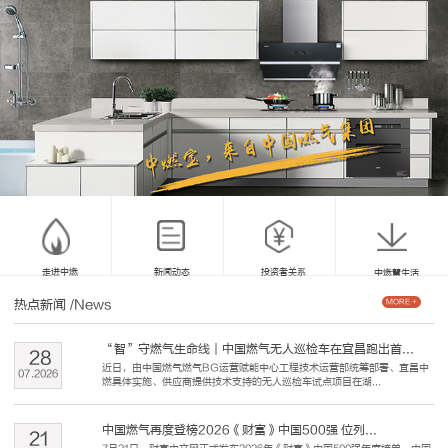
走进中燃
新闻动态
投资者关系
中燃慧生活
热点新闻
/News
MORE +
“智”守燃气生命线｜中国燃气无人巡检车在宜昌跑出首...
28
近日，由中国燃气燃气BG运营赋能中心工程技术运营部统筹部署、宜昌中
07
.
2026
燃具体实施、供应商提供技术支持的无人巡检车试点项目在湖...
中国燃气再度登榜2026《财富》中国500强 位列...
21