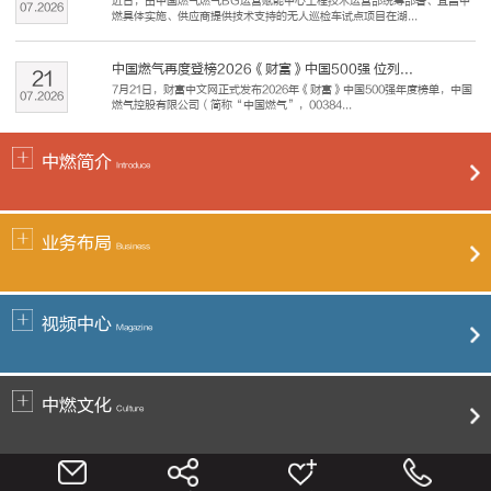
近日，由中国燃气燃气BG运营赋能中心工程技术运营部统筹部署、宜昌中
07
.
2026
燃具体实施、供应商提供技术支持的无人巡检车试点项目在湖...
中国燃气再度登榜2026《财富》中国500强 位列...
21
7月21日，财富中文网正式发布2026年《财富》中国500强年度榜单，中国
07
.
2026
燃气控股有限公司（简称“中国燃气”，00384...
中燃简介
Introduce
业务布局
Business
视频中心
Magazine
中燃文化
Culture