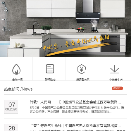
走进中燃
新闻动态
投资者关系
中燃慧生活
热点新闻
/News
MORE +
转载：人民网——《中国燃气公益基金会赴江西万载茭湖...
07
8月5日，中国燃气公益基金会赴江西万载茭湖乡开展乡村振兴公益行。通
08
.
2026
过公益捐赠、产业调研、政企座谈等多种形式，精准赋能当地...
“智”守燃气生命线｜中国燃气无人巡检车在宜昌跑出首...
28