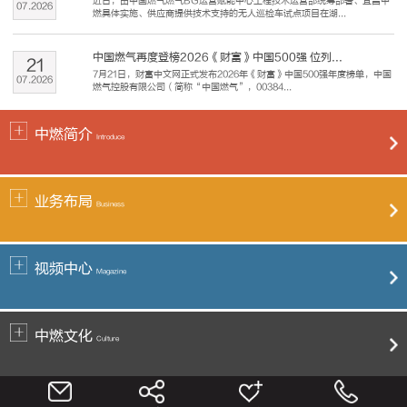
近日，由中国燃气燃气BG运营赋能中心工程技术运营部统筹部署、宜昌中
07
.
2026
燃具体实施、供应商提供技术支持的无人巡检车试点项目在湖...
中国燃气再度登榜2026《财富》中国500强 位列...
21
7月21日，财富中文网正式发布2026年《财富》中国500强年度榜单，中国
07
.
2026
燃气控股有限公司（简称“中国燃气”，00384...
中燃简介
Introduce
业务布局
Business
视频中心
Magazine
中燃文化
Culture