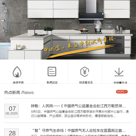
走进中燃
新闻动态
投资者关系
中燃慧生活
热点新闻
/News
MORE +
转载：人民网——《中国燃气公益基金会赴江西万载茭湖...
07
8月5日，中国燃气公益基金会赴江西万载茭湖乡开展乡村振兴公益行。通
08
.
2026
过公益捐赠、产业调研、政企座谈等多种形式，精准赋能当地...
“智”守燃气生命线｜中国燃气无人巡检车在宜昌跑出首...
28