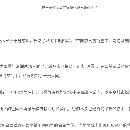
位于安徽芜湖的智慧化燃气管理平台
技术已经十分成熟，告别了从0到1的阶段。”中国燃气执行董事、副总裁
在中国燃气深圳总部大厦里，新技术已将这一距离“清零”。在智慧运营调
限的空间中，如同织起了一张大网。
试点城市，中国燃气在此开展燃气设施智能化建设和改造试点，以提高城市
埋地下的管网不再是单纯传输介质的角色，管道本身已经叠加了新的技术手
以测算管道以及整个输配网络里的储备气量，当某个城市出现供应紧张的情