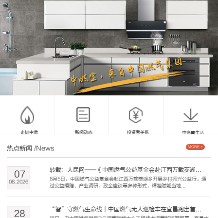
走进中燃
新闻动态
投资者关系
中燃慧生活
热点新闻
/News
MORE +
转载：人民网——《中国燃气公益基金会赴江西万载茭湖...
07
8月5日，中国燃气公益基金会赴江西万载茭湖乡开展乡村振兴公益行。通
08
.
2026
过公益捐赠、产业调研、政企座谈等多种形式，精准赋能当地...
“智”守燃气生命线｜中国燃气无人巡检车在宜昌跑出首...
28