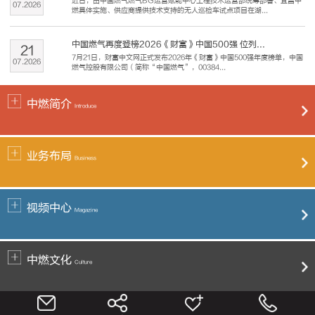
近日，由中国燃气燃气BG运营赋能中心工程技术运营部统筹部署、宜昌中
07
.
2026
燃具体实施、供应商提供技术支持的无人巡检车试点项目在湖...
中国燃气再度登榜2026《财富》中国500强 位列...
21
7月21日，财富中文网正式发布2026年《财富》中国500强年度榜单，中国
07
.
2026
燃气控股有限公司（简称“中国燃气”，00384...
中燃简介
Introduce
业务布局
Business
视频中心
Magazine
中燃文化
Culture