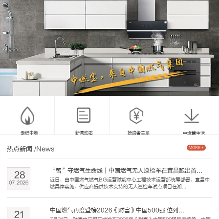
走进中燃
新闻动态
投资者关系
中燃慧生活
热点新闻
/News
MORE +
“智”守燃气生命线｜中国燃气无人巡检车在宜昌跑出首...
28
近日，由中国燃气燃气BG运营赋能中心工程技术运营部统筹部署、宜昌中
07
.
2026
燃具体实施、供应商提供技术支持的无人巡检车试点项目在湖...
中国燃气再度登榜2026《财富》中国500强 位列...
21