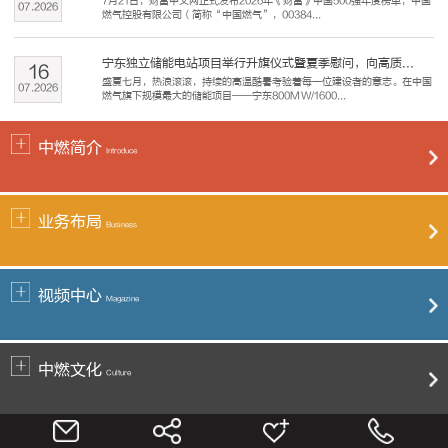
7月21日，财富中文网正式发布2026年《财富》中国500强年度榜单，中国
07
.
2026
燃气控股有限公司（简称“中国燃气”，00384...
宁东独立储能电站项目举行升旗仪式暨夏季慰问，向高质...
16
盛夏七月，热浪滚滚，持续的高温酷暑考验着每一位建设者的意志。在中国
07
.
2026
燃气旗下规模最大的储能项目——宁东800MW/1600...
中燃简介
Introduce
业务布局
Business
视频中心
Magazine
中燃文化
Culture