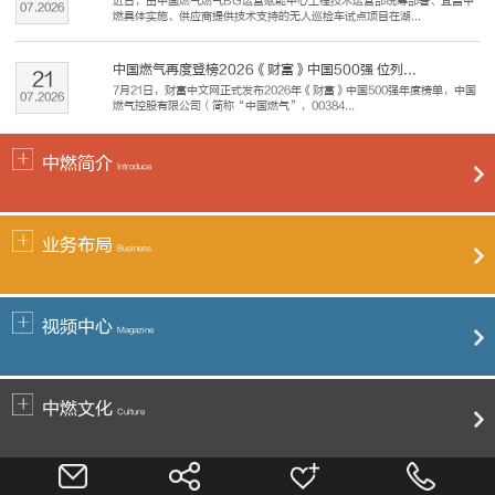
近日，由中国燃气燃气BG运营赋能中心工程技术运营部统筹部署、宜昌中
07
.
2026
燃具体实施、供应商提供技术支持的无人巡检车试点项目在湖...
中国燃气再度登榜2026《财富》中国500强 位列...
21
7月21日，财富中文网正式发布2026年《财富》中国500强年度榜单，中国
07
.
2026
燃气控股有限公司（简称“中国燃气”，00384...
中燃简介
Introduce
业务布局
Business
视频中心
Magazine
中燃文化
Culture